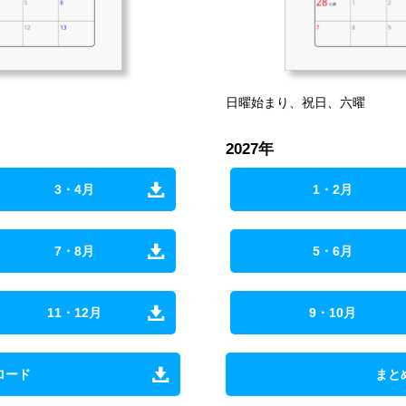
日曜始まり、祝日、六曜
2027年
3・4月
1・2月
7・8月
5・6月
11・12月
9・10月
ロード
まと