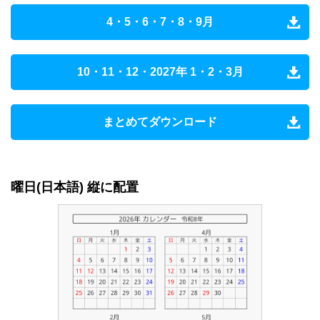
4・5・6・7・8・9月
10・11・12・2027年 1・2・3月
まとめてダウンロード
曜日(日本語) 縦に配置