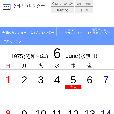
前へ
次へ
曜日・六曜
今日のカレンダー
年月指定
印 刷
大安
月曜始まり
今日のカレンダー
1ヶ月カレンダー
1ヶ月カレンダー
1ヶ月カレンダー
年間カレンダー
6
June
1975
(水無月)
(昭和50年)
日
月
火
水
木
金
土
1
2
3
4
5
6
7
大安