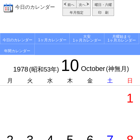
前へ
次へ
曜日・六曜
今日のカレンダー
年月指定
印 刷
大安
月曜始まり
今日のカレンダー
1ヶ月カレンダー
1ヶ月カレンダー
1ヶ月カレンダー
年間カレンダー
10
October
1978
(神無月)
(昭和53年)
月
火
水
木
金
土
日
1