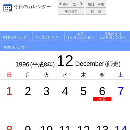
前へ
次へ
曜日・六曜
今日のカレンダー
年月指定
印 刷
大安
月曜始まり
今日のカレンダー
1ヶ月カレンダー
1ヶ月カレンダー
1ヶ月カレンダー
年間カレンダー
12
December
1996
(師走)
(平成8年)
日
月
火
水
木
金
土
1
2
3
4
5
6
7
大安