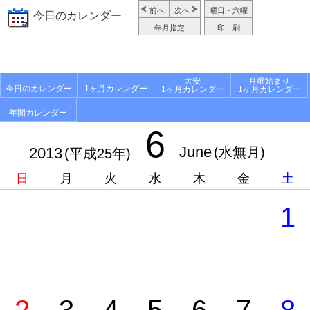
前へ
次へ
曜日・六曜
今日のカレンダー
年月指定
印 刷
大安
月曜始まり
今日のカレンダー
1ヶ月カレンダー
1ヶ月カレンダー
1ヶ月カレンダー
年間カレンダー
6
June
2013
(水無月)
(平成25年)
日
月
火
水
木
金
土
1