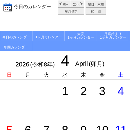
前へ
次へ
曜日・六曜
今日のカレンダー
年月指定
印 刷
大安
月曜始まり
今日のカレンダー
1ヶ月カレンダー
1ヶ月カレンダー
1ヶ月カレンダー
年間カレンダー
4
April
2026
(卯月)
(令和8年)
日
月
火
水
木
金
土
1
2
3
4