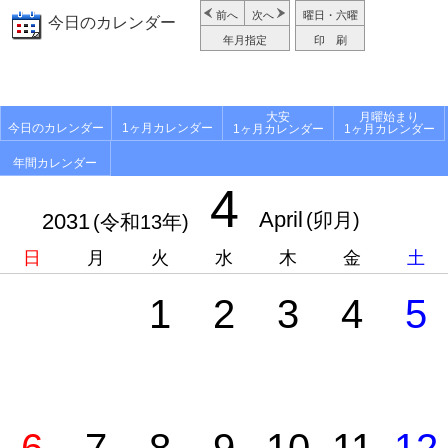
前へ
次へ
曜日・六曜
今日のカレンダー
年月指定
印 刷
大安
月曜始まり
今日のカレンダー
1ヶ月カレンダー
1ヶ月カレンダー
1ヶ月カレンダー
年間カレンダー
4
April
2031
(卯月)
(令和13年)
日
月
火
水
木
金
土
1
2
3
4
5