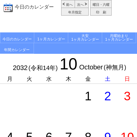
前へ
次へ
曜日・六曜
今日のカレンダー
年月指定
印 刷
大安
月曜始まり
今日のカレンダー
1ヶ月カレンダー
1ヶ月カレンダー
1ヶ月カレンダー
年間カレンダー
10
October
2032
(神無月)
(令和14年)
月
火
水
木
金
土
日
1
2
3