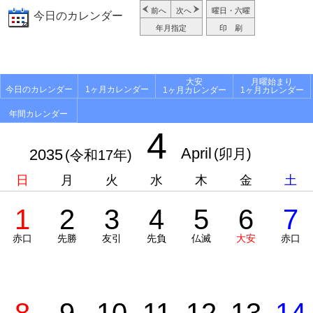
前へ
次へ
曜日・六曜
今日のカレンダー
年月指定
印 刷
大安
月曜始まり
今日のカレンダー
1ヶ月カレンダー
1ヶ月カレンダー
1ヶ月カレンダー
年間カレンダー
4
April
2035
(卯月)
(令和17年)
日
月
火
水
木
金
土
1
2
3
4
5
6
7
赤口
先勝
友引
先負
仏滅
大安
赤口