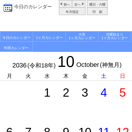
前へ
次へ
曜日・六曜
今日のカレンダー
年月指定
印 刷
大安
月曜始まり
今日のカレンダー
1ヶ月カレンダー
1ヶ月カレンダー
1ヶ月カレンダー
年間カレンダー
10
October
2036
(神無月)
(令和18年)
月
火
水
木
金
土
日
1
2
3
4
5