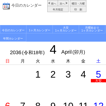
前へ
次へ
曜日・六曜
今日のカレンダー
年月指定
印 刷
大安
月曜始まり
今日のカレンダー
1ヶ月カレンダー
1ヶ月カレンダー
1ヶ月カレンダー
年間カレンダー
4
April
2036
(卯月)
(令和18年)
日
月
火
水
木
金
土
1
2
3
4
5
大安