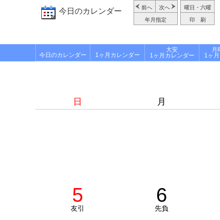
前へ
次へ
曜日・六曜
今日のカレンダー
年月指定
印 刷
大安
月
今日のカレンダー
1ヶ月カレンダー
1ヶ月カレンダー
1ヶ
日
月
5
6
友引
先負