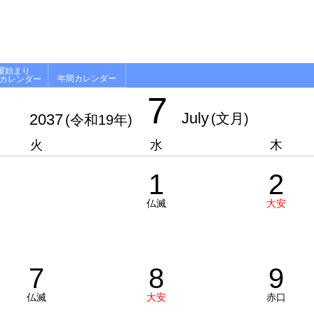
曜始まり
年間カレンダー
月カレンダー
7
July
2037
(文月)
(令和19年)
火
水
木
1
2
仏滅
大安
7
8
9
仏滅
大安
赤口