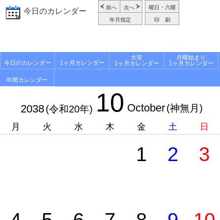
前へ
次へ
曜日・六曜
今日のカレンダー
年月指定
印 刷
大安
月曜始まり
今日のカレンダー
1ヶ月カレンダー
1ヶ月カレンダー
1ヶ月カレンダー
年間カレンダー
10
October
2038
(神無月)
(令和20年)
月
火
水
木
金
土
日
1
2
3