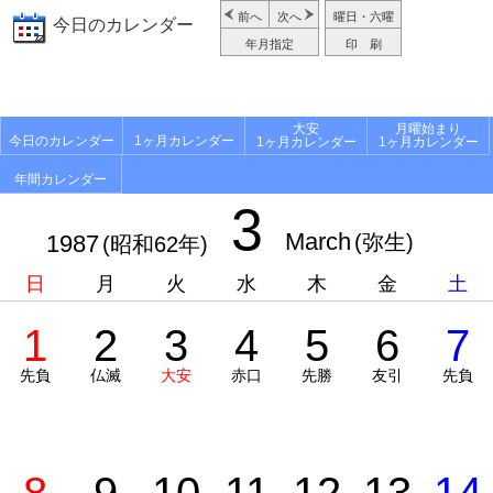
前へ
次へ
曜日・六曜
今日のカレンダー
年月指定
印 刷
大安
月曜始まり
今日のカレンダー
1ヶ月カレンダー
1ヶ月カレンダー
1ヶ月カレンダー
年間カレンダー
3
March
1987
(弥生)
(昭和62年)
日
月
火
水
木
金
土
1
2
3
4
5
6
7
先負
仏滅
大安
赤口
先勝
友引
先負