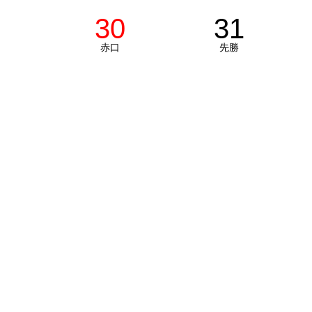
30
31
赤口
先勝