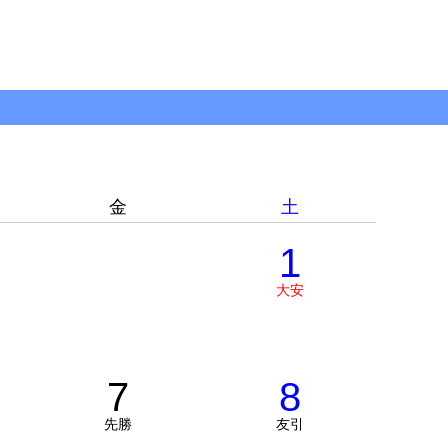
金
土
1
大安
7
8
先勝
友引