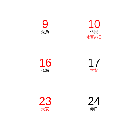
9
10
先負
仏滅
体育の日
16
17
仏滅
大安
23
24
大安
赤口