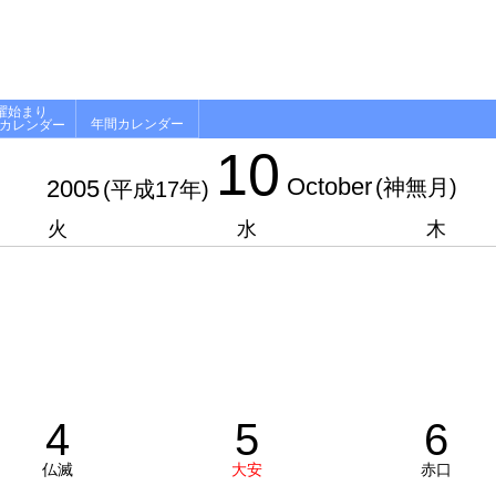
曜始まり
年間カレンダー
月カレンダー
10
October
2005
(神無月)
(平成17年)
火
水
木
4
5
6
仏滅
大安
赤口