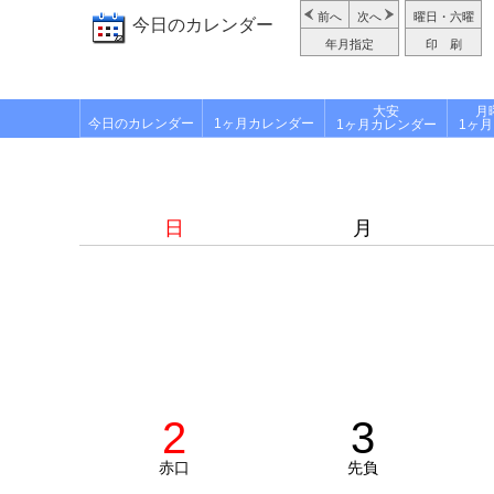
前へ
次へ
曜日・六曜
今日のカレンダー
年月指定
印 刷
大安
月
今日のカレンダー
1ヶ月カレンダー
1ヶ月カレンダー
1ヶ
日
月
2
3
赤口
先負