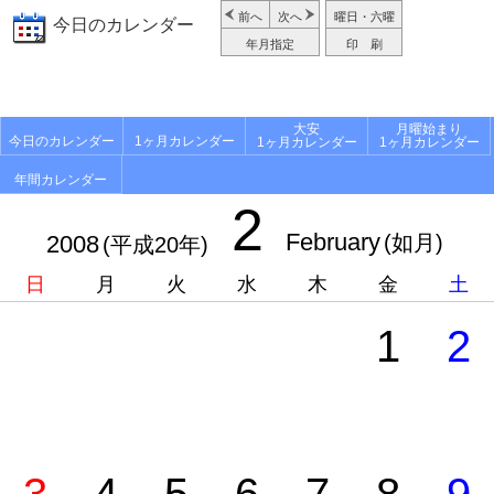
前へ
次へ
曜日・六曜
今日のカレンダー
年月指定
印 刷
大安
月曜始まり
今日のカレンダー
1ヶ月カレンダー
1ヶ月カレンダー
1ヶ月カレンダー
年間カレンダー
2
February
2008
(如月)
(平成20年)
日
月
火
水
木
金
土
1
2