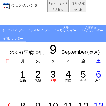
前へ
次へ
曜日・六曜
今日のカレンダー
年月指定
印 刷
大安
月曜始まり
今日のカレンダー
1ヶ月カレンダー
1ヶ月カレンダー
1ヶ月カレンダー
年間カレンダー
9
September
2008
(長月)
(平成20年)
日
月
火
水
木
金
土
1
2
3
4
5
6
先負
仏滅
大安
赤口
先勝
友引