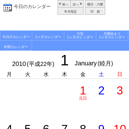
前へ
次へ
曜日・六曜
今日のカレンダー
年月指定
印 刷
大安
月曜始まり
今日のカレンダー
1ヶ月カレンダー
1ヶ月カレンダー
1ヶ月カレンダー
年間カレンダー
1
January
2010
(睦月)
(平成22年)
月
火
水
木
金
土
日
1
2
3
元日