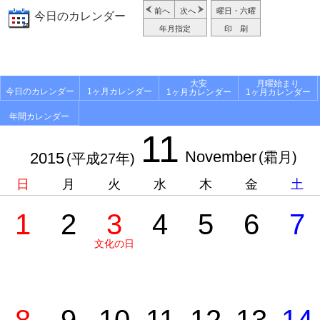
前へ
次へ
曜日・六曜
今日のカレンダー
年月指定
印 刷
大安
月曜始まり
今日のカレンダー
1ヶ月カレンダー
1ヶ月カレンダー
1ヶ月カレンダー
年間カレンダー
11
November
2015
(霜月)
(平成27年)
日
月
火
水
木
金
土
1
2
3
4
5
6
7
文化の日