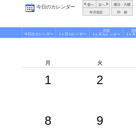
前へ
次へ
曜日・六曜
今日のカレンダー
年月指定
印 刷
大安
月
今日のカレンダー
1ヶ月カレンダー
1ヶ月カレンダー
1ヶ
月
火
1
2
8
9