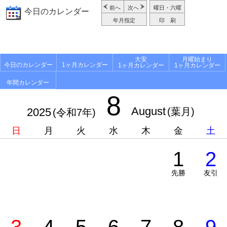
前へ
次へ
曜日・六曜
今日のカレンダー
年月指定
印 刷
大安
月曜始まり
今日のカレンダー
1ヶ月カレンダー
1ヶ月カレンダー
1ヶ月カレンダー
年間カレンダー
8
August
2025
(葉月)
(令和7年)
日
月
火
水
木
金
土
1
2
先勝
友引