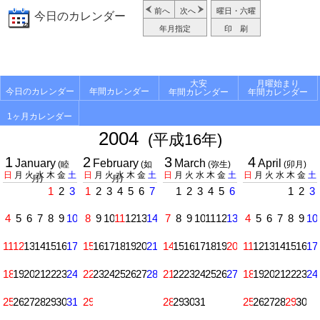
前へ
次へ
曜日・六曜
今日のカレンダー
年月指定
印 刷
大安
月曜始まり
今日のカレンダー
年間カレンダー
年間カレンダー
年間カレンダー
1ヶ月カレンダー
2004
(平成16年)
1
2
3
4
January
February
March
April
(睦
(如
(弥生)
(卯月)
日
月
火
水
木
金
土
日
月
火
水
木
金
土
日
月
火
水
木
金
土
日
月
火
水
木
金
土
月)
月)
1
2
3
1
2
3
4
5
6
7
1
2
3
4
5
6
1
2
3
4
5
6
7
8
9
10
8
9
10
11
12
13
14
7
8
9
10
11
12
13
4
5
6
7
8
9
10
11
12
13
14
15
16
17
15
16
17
18
19
20
21
14
15
16
17
18
19
20
11
12
13
14
15
16
17
18
19
20
21
22
23
24
22
23
24
25
26
27
28
21
22
23
24
25
26
27
18
19
20
21
22
23
24
25
26
27
28
29
30
31
29
28
29
30
31
25
26
27
28
29
30