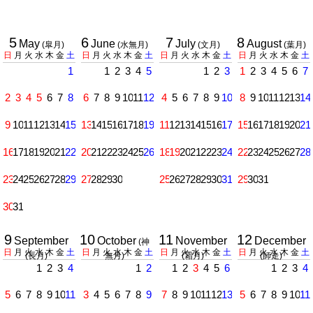
5
6
7
8
May
June
July
August
(皐月)
(水無月)
(文月)
(葉月)
日
月
火
水
木
金
土
日
月
火
水
木
金
土
日
月
火
水
木
金
土
日
月
火
水
木
金
土
1
1
2
3
4
5
1
2
3
1
2
3
4
5
6
7
2
3
4
5
6
7
8
6
7
8
9
10
11
12
4
5
6
7
8
9
10
8
9
10
11
12
13
14
9
10
11
12
13
14
15
13
14
15
16
17
18
19
11
12
13
14
15
16
17
15
16
17
18
19
20
21
16
17
18
19
20
21
22
20
21
22
23
24
25
26
18
19
20
21
22
23
24
22
23
24
25
26
27
28
23
24
25
26
27
28
29
27
28
29
30
25
26
27
28
29
30
31
29
30
31
30
31
9
10
11
12
September
October
November
December
(神
日
月
火
水
木
金
土
日
月
火
水
木
金
土
日
月
火
水
木
金
土
日
月
火
水
木
金
土
(長月)
無月)
(霜月)
(師走)
1
2
3
4
1
2
1
2
3
4
5
6
1
2
3
4
5
6
7
8
9
10
11
3
4
5
6
7
8
9
7
8
9
10
11
12
13
5
6
7
8
9
10
11