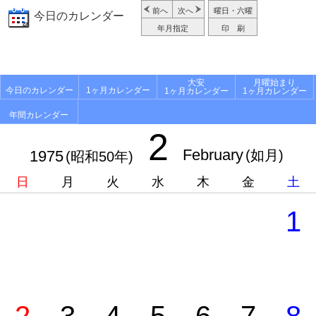
前へ
次へ
曜日・六曜
今日のカレンダー
年月指定
印 刷
大安
月曜始まり
今日のカレンダー
1ヶ月カレンダー
1ヶ月カレンダー
1ヶ月カレンダー
年間カレンダー
2
February
1975
(如月)
(昭和50年)
日
月
火
水
木
金
土
1