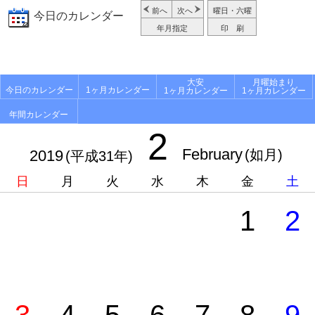
前へ
次へ
曜日・六曜
今日のカレンダー
年月指定
印 刷
大安
月曜始まり
今日のカレンダー
1ヶ月カレンダー
1ヶ月カレンダー
1ヶ月カレンダー
年間カレンダー
2
February
2019
(如月)
(平成31年)
日
月
火
水
木
金
土
1
2