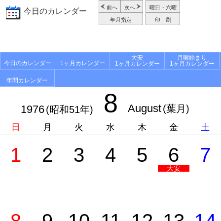
前へ
次へ
曜日・六曜
今日のカレンダー
年月指定
印 刷
大安
月曜始まり
今日のカレンダー
1ヶ月カレンダー
1ヶ月カレンダー
1ヶ月カレンダー
年間カレンダー
8
August
1976
(葉月)
(昭和51年)
日
月
火
水
木
金
土
1
2
3
4
5
6
7
大安