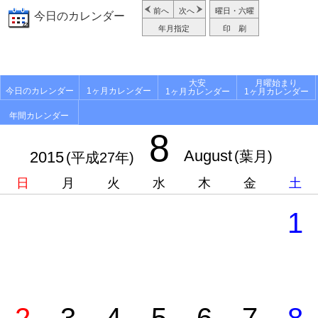
前へ
次へ
曜日・六曜
今日のカレンダー
年月指定
印 刷
大安
月曜始まり
今日のカレンダー
1ヶ月カレンダー
1ヶ月カレンダー
1ヶ月カレンダー
年間カレンダー
8
August
2015
(葉月)
(平成27年)
日
月
火
水
木
金
土
1