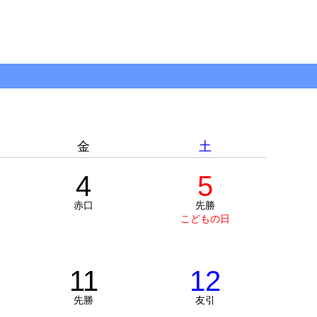
金
土
4
5
赤口
先勝
こどもの日
11
12
先勝
友引