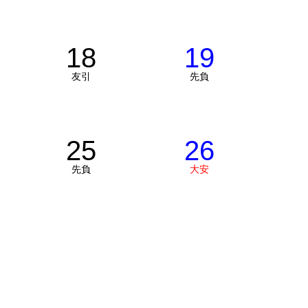
18
19
友引
先負
25
26
先負
大安