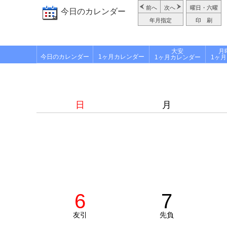
前へ
次へ
曜日・六曜
今日のカレンダー
年月指定
印 刷
大安
月
今日のカレンダー
1ヶ月カレンダー
1ヶ月カレンダー
1ヶ
日
月
6
7
友引
先負