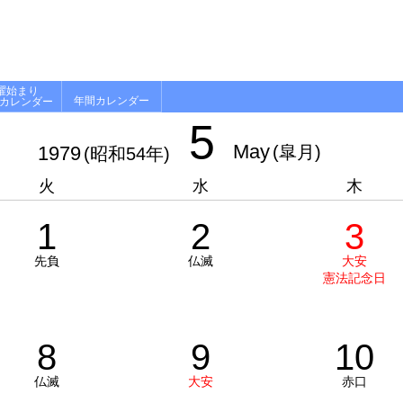
曜始まり
年間カレンダー
月カレンダー
5
May
1979
(皐月)
(昭和54年)
火
水
木
1
2
3
先負
仏滅
大安
憲法記念日
8
9
10
仏滅
大安
赤口