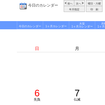
前へ
次へ
曜日・六曜
今日のカレンダー
年月指定
印 刷
大安
月
今日のカレンダー
1ヶ月カレンダー
1ヶ月カレンダー
1ヶ
日
月
6
7
先負
仏滅