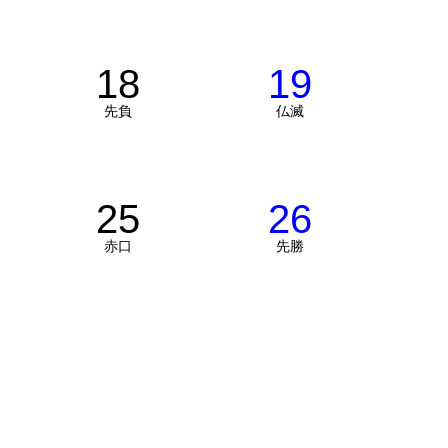
18
19
先負
仏滅
25
26
赤口
先勝