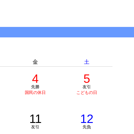
金
土
4
5
先勝
友引
国民の休日
こどもの日
11
12
友引
先負