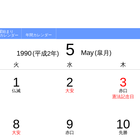
曜始まり
年間カレンダー
月カレンダー
5
May
1990
(皐月)
(平成2年)
火
水
木
1
2
3
仏滅
大安
赤口
憲法記念日
8
9
10
大安
赤口
先勝