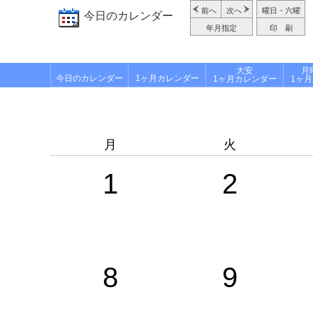
前へ
次へ
曜日・六曜
今日のカレンダー
年月指定
印 刷
大安
月
今日のカレンダー
1ヶ月カレンダー
1ヶ月カレンダー
1ヶ
月
火
1
2
8
9