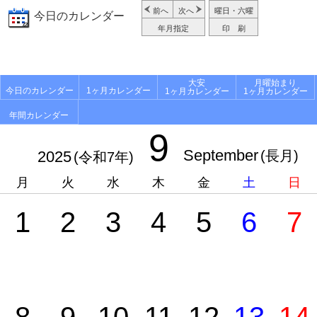
前へ
次へ
曜日・六曜
今日のカレンダー
年月指定
印 刷
大安
月曜始まり
今日のカレンダー
1ヶ月カレンダー
1ヶ月カレンダー
1ヶ月カレンダー
年間カレンダー
9
September
2025
(長月)
(令和7年)
月
火
水
木
金
土
日
1
2
3
4
5
6
7