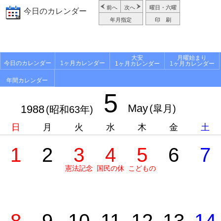
前へ
次へ
曜日・六曜
今日のカレンダー
年月指定
印 刷
大安
月曜始まり
今日のカレンダー
1ヶ月カレンダー
1ヶ月カレンダー
1ヶ月カレンダー
年間カレンダー
5
May
1988
(皐月)
(昭和63年)
日
月
火
水
木
金
土
1
2
3
4
5
6
7
憲法記念
国民の休
こどもの
日
日
日