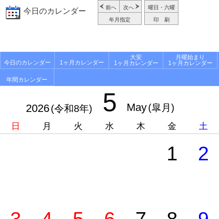
前へ
次へ
曜日・六曜
今日のカレンダー
年月指定
印 刷
大安
月曜始まり
今日のカレンダー
1ヶ月カレンダー
1ヶ月カレンダー
1ヶ月カレンダー
年間カレンダー
5
May
2026
(皐月)
(令和8年)
日
月
火
水
木
金
土
1
2