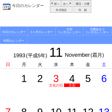
前へ
次へ
曜日・六曜
今日のカレンダー
年月指定
印 刷
大安
月曜始まり
今日のカレンダー
1ヶ月カレンダー
1ヶ月カレンダー
1ヶ月カレンダー
年間カレンダー
11
November
1993
(霜月)
(平成5年)
日
月
火
水
木
金
土
1
2
3
4
5
6
文化の日
大安