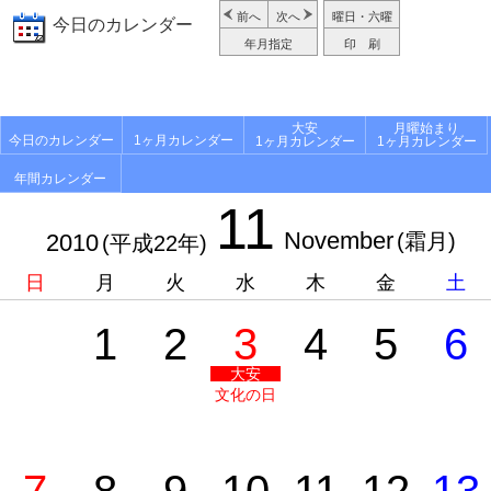
前へ
次へ
曜日・六曜
今日のカレンダー
年月指定
印 刷
大安
月曜始まり
今日のカレンダー
1ヶ月カレンダー
1ヶ月カレンダー
1ヶ月カレンダー
年間カレンダー
11
November
2010
(霜月)
(平成22年)
日
月
火
水
木
金
土
1
2
3
4
5
6
大安
文化の日