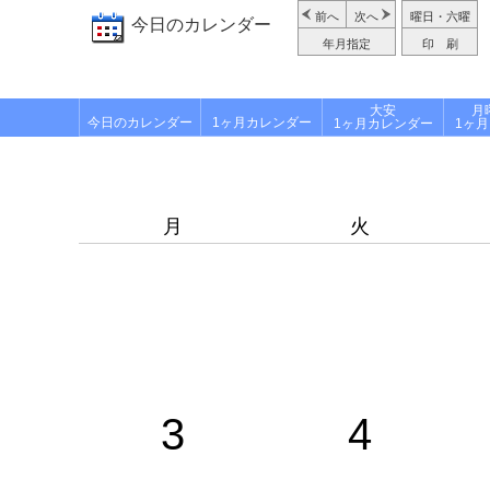
前へ
次へ
曜日・六曜
今日のカレンダー
年月指定
印 刷
大安
月
今日のカレンダー
1ヶ月カレンダー
1ヶ月カレンダー
1ヶ
月
火
3
4