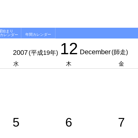
曜始まり
年間カレンダー
月カレンダー
12
December
2007
(師走)
(平成19年)
水
木
金
5
6
7