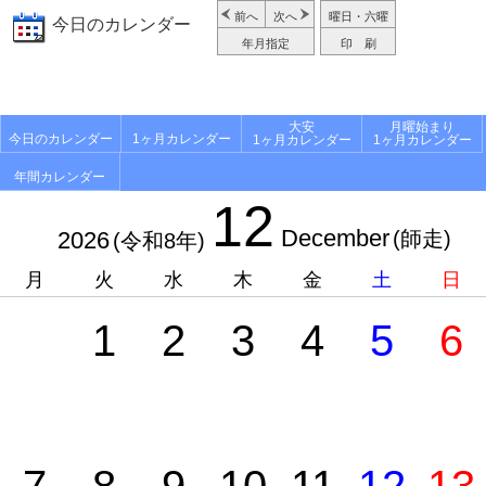
前へ
次へ
曜日・六曜
今日のカレンダー
年月指定
印 刷
大安
月曜始まり
今日のカレンダー
1ヶ月カレンダー
1ヶ月カレンダー
1ヶ月カレンダー
年間カレンダー
12
December
2026
(師走)
(令和8年)
月
火
水
木
金
土
日
1
2
3
4
5
6