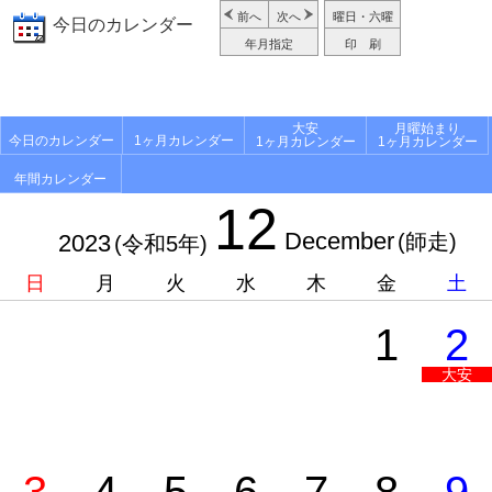
前へ
次へ
曜日・六曜
今日のカレンダー
年月指定
印 刷
大安
月曜始まり
今日のカレンダー
1ヶ月カレンダー
1ヶ月カレンダー
1ヶ月カレンダー
年間カレンダー
12
December
2023
(師走)
(令和5年)
日
月
火
水
木
金
土
1
2
大安