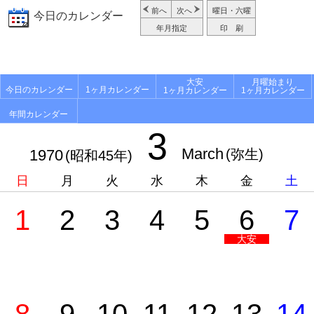
前へ
次へ
曜日・六曜
今日のカレンダー
年月指定
印 刷
大安
月曜始まり
今日のカレンダー
1ヶ月カレンダー
1ヶ月カレンダー
1ヶ月カレンダー
年間カレンダー
3
March
1970
(弥生)
(昭和45年)
日
月
火
水
木
金
土
1
2
3
4
5
6
7
大安