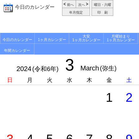
前へ
次へ
曜日・六曜
今日のカレンダー
年月指定
印 刷
大安
月曜始まり
今日のカレンダー
1ヶ月カレンダー
1ヶ月カレンダー
1ヶ月カレンダー
年間カレンダー
3
March
2024
(弥生)
(令和6年)
日
月
火
水
木
金
土
1
2