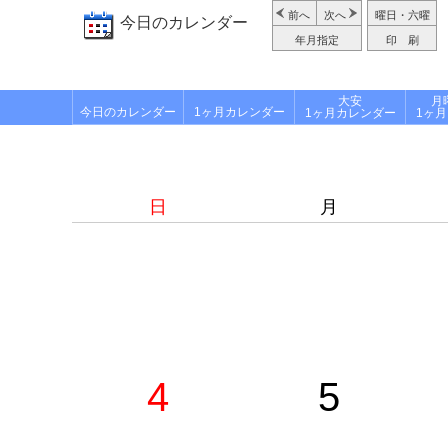
前へ
次へ
曜日・六曜
今日のカレンダー
年月指定
印 刷
大安
月
今日のカレンダー
1ヶ月カレンダー
1ヶ月カレンダー
1ヶ
日
月
4
5