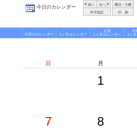
前へ
次へ
曜日・六曜
今日のカレンダー
年月指定
印 刷
大安
月
今日のカレンダー
1ヶ月カレンダー
1ヶ月カレンダー
1ヶ
日
月
1
7
8