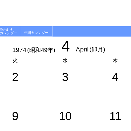
曜始まり
年間カレンダー
月カレンダー
4
April
1974
(卯月)
(昭和49年)
火
水
木
2
3
4
9
10
11