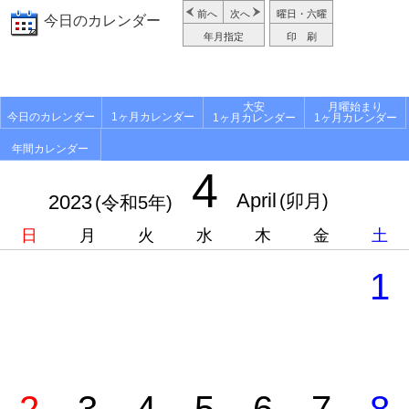
前へ
次へ
曜日・六曜
今日のカレンダー
年月指定
印 刷
大安
月曜始まり
今日のカレンダー
1ヶ月カレンダー
1ヶ月カレンダー
1ヶ月カレンダー
年間カレンダー
4
April
2023
(卯月)
(令和5年)
日
月
火
水
木
金
土
1