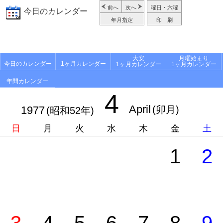
前へ
次へ
曜日・六曜
今日のカレンダー
年月指定
印 刷
大安
月曜始まり
今日のカレンダー
1ヶ月カレンダー
1ヶ月カレンダー
1ヶ月カレンダー
年間カレンダー
4
April
1977
(卯月)
(昭和52年)
日
月
火
水
木
金
土
1
2