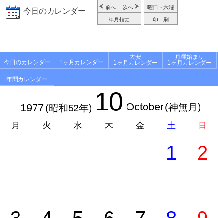
前へ
次へ
曜日・六曜
今日のカレンダー
年月指定
印 刷
大安
月曜始まり
今日のカレンダー
1ヶ月カレンダー
1ヶ月カレンダー
1ヶ月カレンダー
年間カレンダー
10
October
1977
(神無月)
(昭和52年)
月
火
水
木
金
土
日
1
2