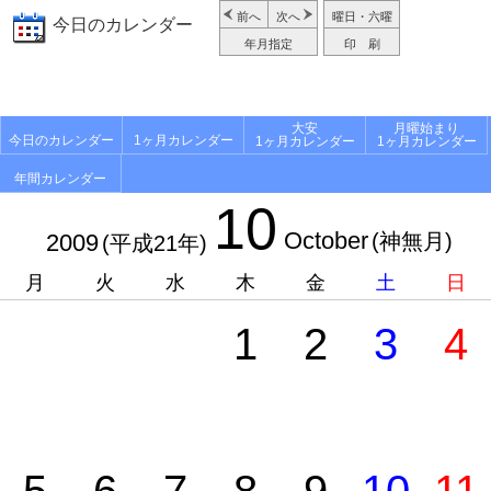
前へ
次へ
曜日・六曜
今日のカレンダー
年月指定
印 刷
大安
月曜始まり
今日のカレンダー
1ヶ月カレンダー
1ヶ月カレンダー
1ヶ月カレンダー
年間カレンダー
10
October
2009
(神無月)
(平成21年)
月
火
水
木
金
土
日
1
2
3
4