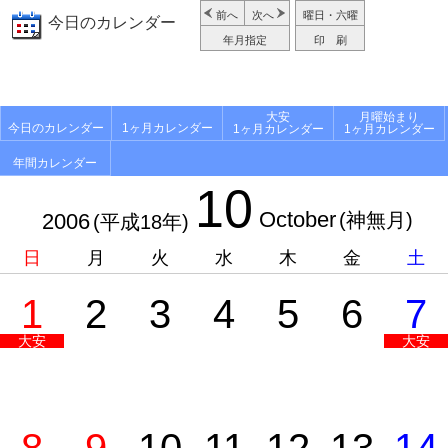
前へ
次へ
曜日・六曜
今日のカレンダー
年月指定
印 刷
大安
月曜始まり
今日のカレンダー
1ヶ月カレンダー
1ヶ月カレンダー
1ヶ月カレンダー
年間カレンダー
10
October
2006
(神無月)
(平成18年)
日
月
火
水
木
金
土
1
2
3
4
5
6
7
大安
大安