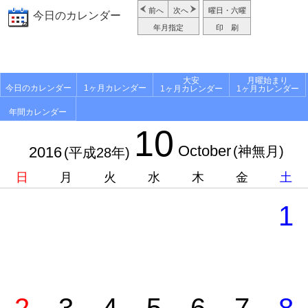
前へ
次へ
曜日・六曜
今日のカレンダー
年月指定
印 刷
大安
月曜始まり
今日のカレンダー
1ヶ月カレンダー
1ヶ月カレンダー
1ヶ月カレンダー
年間カレンダー
10
October
2016
(神無月)
(平成28年)
日
月
火
水
木
金
土
1