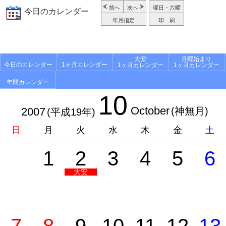
前へ
次へ
曜日・六曜
今日のカレンダー
年月指定
印 刷
大安
月曜始まり
今日のカレンダー
1ヶ月カレンダー
1ヶ月カレンダー
1ヶ月カレンダー
年間カレンダー
10
October
2007
(神無月)
(平成19年)
日
月
火
水
木
金
土
1
2
3
4
5
6
大安