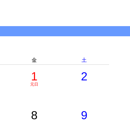
金
土
1
2
元日
8
9