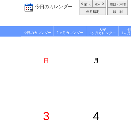
前へ
次へ
曜日・六曜
今日のカレンダー
年月指定
印 刷
大安
月
今日のカレンダー
1ヶ月カレンダー
1ヶ月カレンダー
1ヶ
日
月
3
4