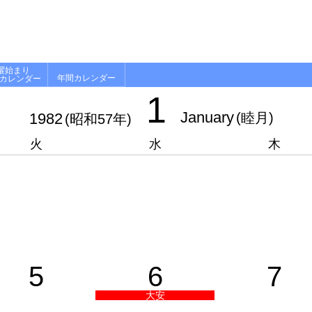
曜始まり
年間カレンダー
月カレンダー
1
January
1982
(睦月)
(昭和57年)
火
水
木
5
6
7
大安